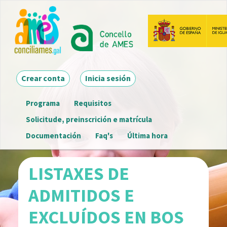
Ir
o
contido
principal
Main navigation
Crear conta
Inicia sesión
Programa
Requisitos
Menú
Solicitude, preinscrición e matrícula
detalle
Documentación
Faq's
Última hora
convocatoria
LISTAXES DE
ADMITIDOS E
EXCLUÍDOS EN BOS