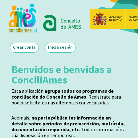
Ir
o
contido
principal
Main navigation
Crear conta
Inicia sesión
Benvidos e benvidas a
ConciliAmes
Esta aplicación
agrupa todos os programas de
conciliación do Concello de Ames.
Rexístrate para
poder solicitalos nas diferentes convocatorias.
Ademais,
na parte pública tes información en
detalle sobre periodos de preinscrición, matrícula,
documentación requerida, etc.
Toda a información a
túa disposición en tempo real.