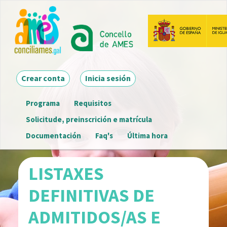
Ir
o
contido
principal
Main navigation
Crear conta
Inicia sesión
Programa
Requisitos
Menú
Solicitude, preinscrición e matrícula
detalle
Documentación
Faq's
Última hora
convocatoria
LISTAXES
DEFINITIVAS DE
ADMITIDOS/AS E