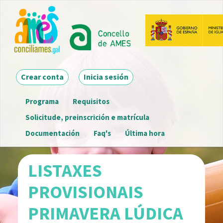
Ir
o
contido
principal
Main navigation
Crear conta
Inicia sesión
Programa
Requisitos
Menú
Solicitude, preinscrición e matrícula
detalle
Documentación
Faq's
Última hora
convocatoria
LISTAXES
PROVISIONAIS
PRIMAVERA LÚDICA