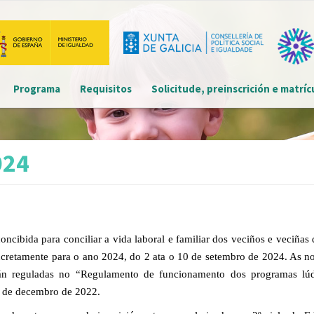
Main navigation
Programa
Requisitos
Solicitude, preinscrición e matríc
Menú
detalle
convocatoria
024
concibida para conciliar a vida laboral e familiar dos veciños e veciña
cretamente para
o
ano 202
4
, do
2
ata o
10
de
setembr
o
de 202
4
.
As no
tán reguladas no “Regulamento d
e funcionamento dos program
a
s lú
 de decembro de 2022.