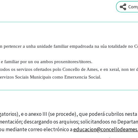
án pertencer a unha unidade familiar empadroada na súa totalidade no C
 e familiar por un ou ambos proxenitores/titores.
todos os servizos ofertados polo Concello de Ames, e en xeral, non ter
Servizos Sociais Municipais como Emerxencia Social.
igatorios), e o anexo III (se procede), que poderá cubrilos nesta
mentación; descargando os arquivos; solicitandoos no Depart
 ou mediante correo electrónico a
educacion@concellodeames.