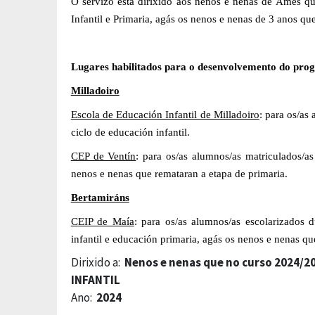
O servizo está dirixido aos nenos e nenas de Ames qu
Infantil e Primaria, agás os nenos e nenas de 3 anos qu
Lugares habilitados para o desenvolvemento do pro
Milladoiro
Escola de Educación Infantil de Milladoiro
:
para os/as
ciclo de educación infantil
.
CEP de Ventín
:
para os/as a
lumnos/as matriculados/a
nenos e nenas que remat
aran
a etapa
de
primaria.
Bertamiráns
C
EIP de Maía
:
para os/as
alumnos/as escolarizados 
infantil
e educación primaria,
agás os nenos e nenas qu
Dirixido a:
Nenos e nenas que no curso 2024/2
INFANTIL
Ano:
2024