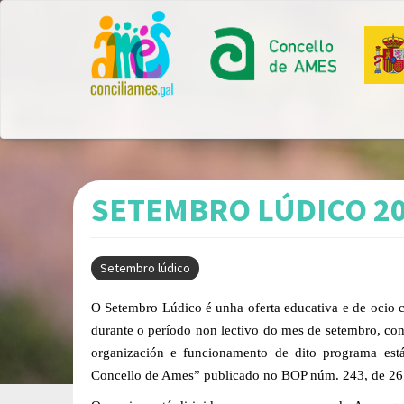
Ir
o
contido
principal
SETEMBRO LÚDICO 2
Setembro lúdico
O S
etembro
L
údico
é unha oferta educativa e de ocio 
durante o período non lectivo
do mes de setembro,
con
organización e funcionamento de dito programa es
Concello de Ames”
publicado no BOP núm. 243, de 26