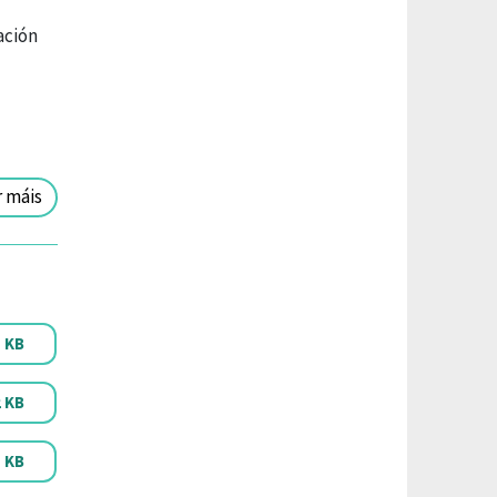
ación
r máis
1 KB
2 KB
1 KB