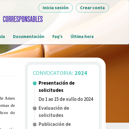
Inicia sesión
Crear conta
ula
Documentación
Faq's
Última hora
CONVOCATORIA:
2024
Presentación de
solicitudes
s de Ames
Do 1 ao 15 de xullo do 2024
rmas de
Evaluación de
dicos
do
solicitudes
Publicación de