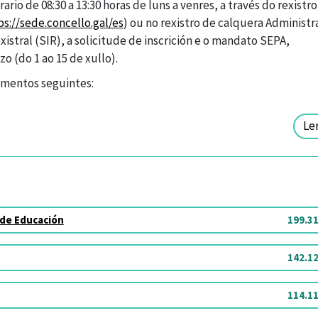
rio de 08:30 a 13:30 horas de luns a venres, a través do rexistro
ps://sede.concello.gal/es
) ou no rexistro de calquera Administr
istral (SIR), a solicitude de inscrición e o mandato SEPA,
 (do 1 ao 15 de xullo).
umentos seguintes:
Le
 de Educación
199.3
142.1
114.1