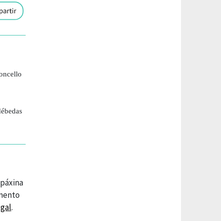
oncello
 débedas
 páxina
amento
gal
.