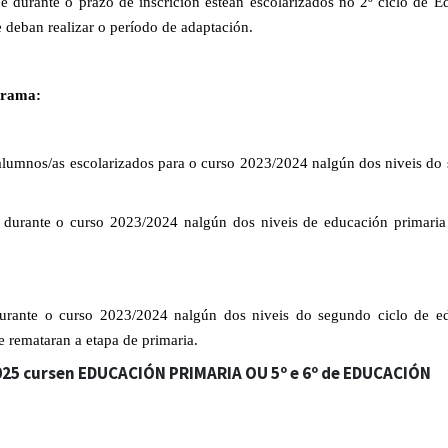
e durante o prazo de inscrición estean escolarizados no 2º ciclo de E
e deban realizar o período de adaptación.
grama:
alumnos/as escolarizados
para
o curso 2
02
3/2024
nalgún dos niveis do
s durante o curso
2023/2024
nalgún dos niveis de educación primari
durante o curso
2023/2024
nalgún dos niveis do segundo ciclo de e
e remat
aran
a etapa
de
primaria.
025 cursen EDUCACIÓN PRIMARIA OU 5º e 6º de EDUCACIÓN