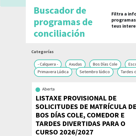
Buscador de
Filtra a in
programas de
programas 
teus intere
conciliación
Categorías
- Calquera -
Axudas
Bos Días Cole
Esc
Primavera Lúdica
Setembro lúdico
Tardes d
Aberta
LISTAXE PROVISIONAL DE
SOLICITUDES DE MATRÍCULA D
BOS DÍAS COLE, COMEDOR E
TARDES DIVERTIDAS PARA O
CURSO 2026/2027