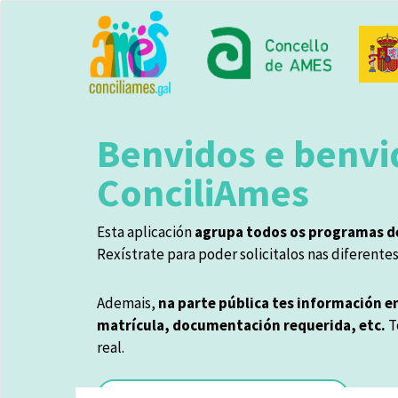
Ir
o
contido
principal
Benvidos e benvi
ConciliAmes
Esta aplicación
agrupa todos os programas de
Rexístrate para poder solicitalos nas diferente
Ademais,
na parte pública tes información en
matrícula, documentación requerida, etc.
T
real.
Selecciona os servizos que desexes.