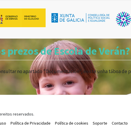
Main navigation
s prezos de Escola de Verán?
nsultar no apartado "Documentación", existe unha táboa de pr
ereitos reservados.
 uso
Política de Privacidade
Política de cookies
Soporte
Contacto