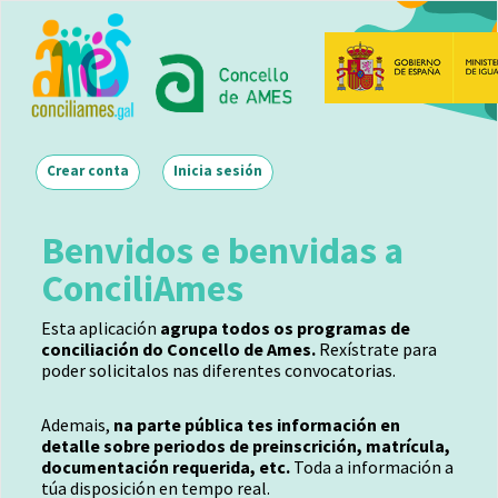
Ir
o
contido
principal
Main navigation
Crear conta
Inicia sesión
Benvidos e benvidas a
ConciliAmes
Esta aplicación
agrupa todos os programas de
conciliación do Concello de Ames.
Rexístrate para
poder solicitalos nas diferentes convocatorias.
Ademais,
na parte pública tes información en
detalle sobre periodos de preinscrición, matrícula,
documentación requerida, etc.
Toda a información a
túa disposición en tempo real.