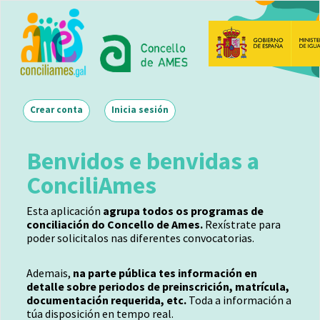
Ir
o
contido
principal
Main navigation
Crear conta
Inicia sesión
Benvidos e benvidas a
ConciliAmes
Esta aplicación
agrupa todos os programas de
conciliación do Concello de Ames.
Rexístrate para
poder solicitalos nas diferentes convocatorias.
Ademais,
na parte pública tes información en
detalle sobre periodos de preinscrición, matrícula,
documentación requerida, etc.
Toda a información a
túa disposición en tempo real.