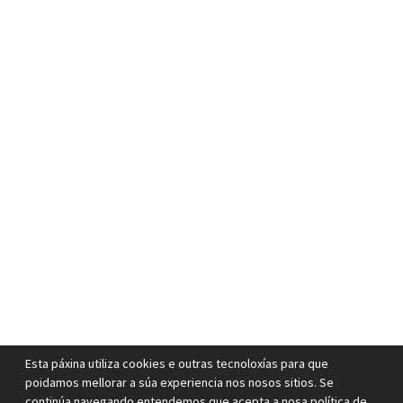
Esta páxina utiliza cookies e outras tecnoloxías para que
poidamos mellorar a súa experiencia nos nosos sitios. Se
continúa navegando entendemos que acepta a nosa política de