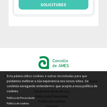
SOLICITUDES
Esta páxina utiliza cookies e outras tecnoloxías para que
© 2021, Concello de Ames. Todos os dereitos reservados.
poidamos mellorar a súa experiencia nos nosos sitios. Se
Aviso
continúa navegando entendemos que acepta a nosa política de
Legal
cookies.
Condicións xerais de uso
Política de Privacidade
Política de Privacidade
Política de cookies
Política de cookies
Soporte