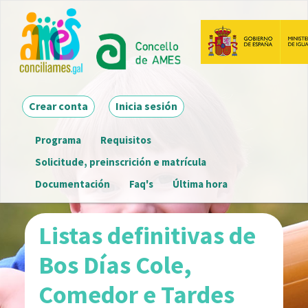
Ir
o
contido
principal
Main navigation
Crear conta
Inicia sesión
Programa
Requisitos
Menú
Solicitude, preinscrición e matrícula
detalle
Documentación
Faq's
Última hora
convocatoria
Listas definitivas de
Bos Días Cole,
Comedor e Tardes