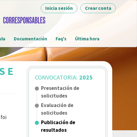
Inicia sesión
Crear conta
ula
Documentación
Faq's
Última hora
S E
CONVOCATORIA:
2025
Presentación de
solicitudes
Evaluación de
solicitudes
foi
Publicación de
resultados