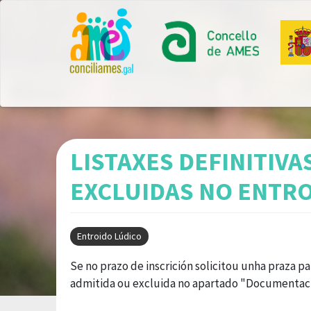
Ir
o
contido
principal
LISTAXES DEFINITIVA
EXCLUIDAS NO ENTRO
Entroido Lúdico
Se no prazo de inscrición solicitou unha praza pa
admitida ou excluida no apartado "Documentaci