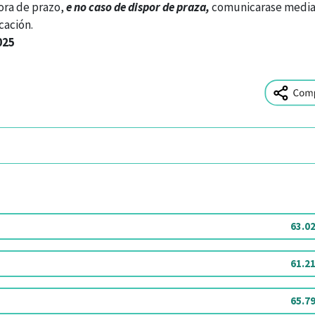
fora de prazo,
e no caso de dispor de praza,
comunicarase media
cación.
025
63.0
61.2
65.7