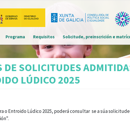
Main navigation
Programa
Requisitos
Solicitude, preinscrición e matríc
Menú
detalle
convocatoria
S DE SOLICITUDES ADMITIDA
IDO LÚDICO 2025
ra o Entroido Lúdico 2025, poderá consultar se a súa solicitude 
ón".