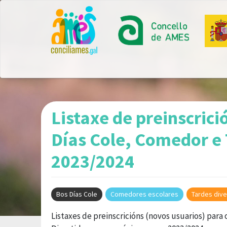
Ir
o
contido
principal
Listaxe de preinscrici
Días Cole, Comedor e 
2023/2024
Bos Días Cole
Comedores escolares
Tardes dive
Listaxes de preinscricións (novos usuarios) par