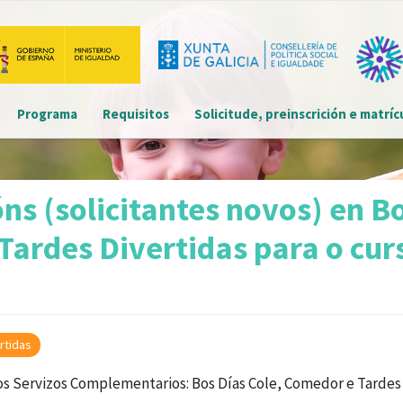
Main navigation
Programa
Requisitos
Solicitude, preinscrición e matríc
Menú
detalle
convocatoria
óns (solicitantes novos) en B
Tardes Divertidas para o cur
rtidas
a os Servizos Complementarios: Bos Días Cole, Comedor e Tardes