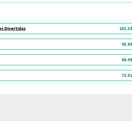
s Divertidas
201.3
65.8
66.9
71.5